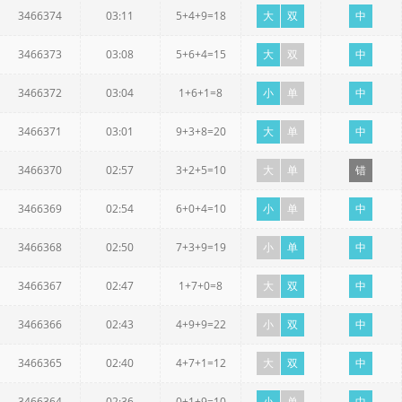
3466374
03:11
5+4+9=18
大
双
中
3466373
03:08
5+6+4=15
大
双
中
3466372
03:04
1+6+1=8
小
单
中
3466371
03:01
9+3+8=20
大
单
中
3466370
02:57
3+2+5=10
大
单
错
3466369
02:54
6+0+4=10
小
单
中
3466368
02:50
7+3+9=19
小
单
中
3466367
02:47
1+7+0=8
大
双
中
3466366
02:43
4+9+9=22
小
双
中
3466365
02:40
4+7+1=12
大
双
中
3466364
02:36
0+1+9=10
小
单
中