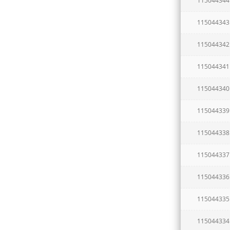
115044344
115044343
115044342
115044341
115044340
115044339
115044338
115044337
115044336
115044335
115044334