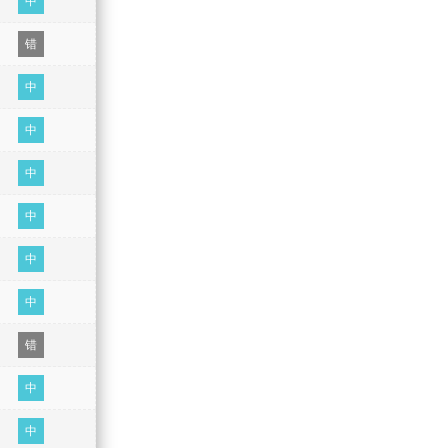
中
错
中
中
中
中
中
中
错
中
中