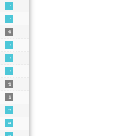
中
中
错
中
中
中
错
错
中
中